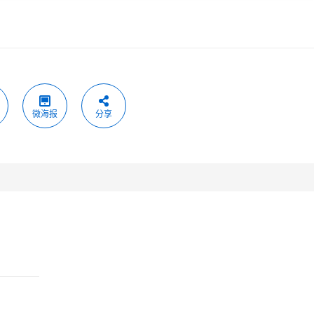
微海报
分享
？