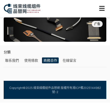
☰
广告
分類
聯系我們
使用條款
商務合作
在線留言
Copyright©2025 線束線纜組件品替網 版權所有
湘ICP備2025144982
號-2