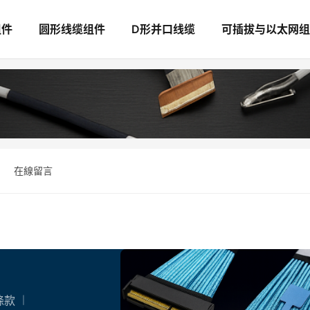
组件
圆形线缆组件
D形并口线缆
可插拔与以太网组
在線留言
條款