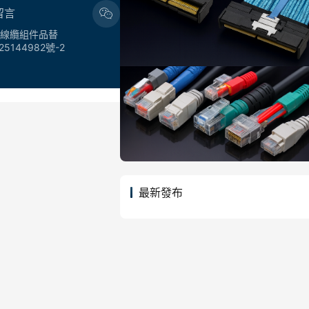
留言
 線束線纜組件品替
25144982號-2
最新發布